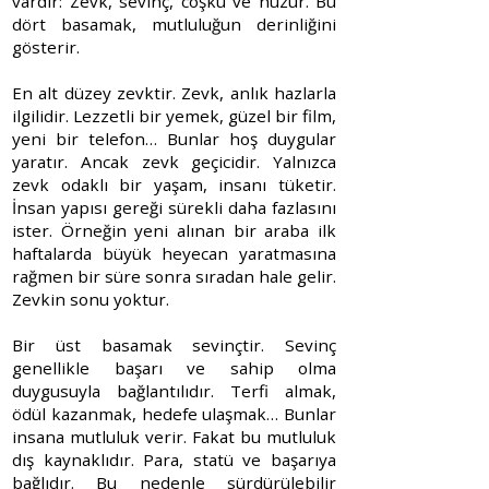
vardır: Zevk, sevinç, coşku ve huzur. Bu
dört basamak, mutluluğun derinliğini
gösterir.
En alt düzey zevktir. Zevk, anlık hazlarla
ilgilidir. Lezzetli bir yemek, güzel bir film,
yeni bir telefon… Bunlar hoş duygular
yaratır. Ancak zevk geçicidir. Yalnızca
zevk odaklı bir yaşam, insanı tüketir.
İnsan yapısı gereği sürekli daha fazlasını
ister. Örneğin yeni alınan bir araba ilk
haftalarda büyük heyecan yaratmasına
rağmen bir süre sonra sıradan hale gelir.
Zevkin sonu yoktur.
Bir üst basamak sevinçtir. Sevinç
genellikle başarı ve sahip olma
duygusuyla bağlantılıdır. Terfi almak,
ödül kazanmak, hedefe ulaşmak… Bunlar
insana mutluluk verir. Fakat bu mutluluk
dış kaynaklıdır. Para, statü ve başarıya
bağlıdır. Bu nedenle sürdürülebilir