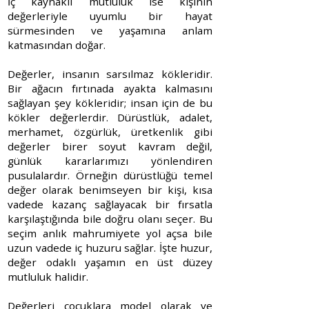
İç kaynaklı mutluluk ise kişinin
değerleriyle uyumlu bir hayat
sürmesinden ve yaşamına anlam
katmasından doğar.
Değerler, insanın sarsılmaz kökleridir.
Bir ağacın fırtınada ayakta kalmasını
sağlayan şey kökleridir; insan için de bu
kökler değerlerdir. Dürüstlük, adalet,
merhamet, özgürlük, üretkenlik gibi
değerler birer soyut kavram değil,
günlük kararlarımızı yönlendiren
pusulalardır. Örneğin dürüstlüğü temel
değer olarak benimseyen bir kişi, kısa
vadede kazanç sağlayacak bir fırsatla
karşılaştığında bile doğru olanı seçer. Bu
seçim anlık mahrumiyete yol açsa bile
uzun vadede iç huzuru sağlar. İşte huzur,
değer odaklı yaşamın en üst düzey
mutluluk halidir.
Değerleri çoçuklara model olarak ve