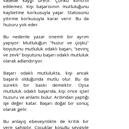
vadede kaygı üretir. Çünkü kontrol
edilemez. Kişi başarısının mutluluğunu
kaybetme korkusuyla yaşar. Statüsünü
yitirme korkusuyla karar verir. Bu da
huzuru yok eder.
Bu nedenle yazar önemli bir ayrım
yapıyor: Mutluluğun “huzur ve çoşku"
boyutunu mutluluk odaklı başarı, “sevinç
ve zevk” boyutunu başarı odaklı mutluluk
olarak adlandırıyor.
Başarı odaklı mutlulukta, kişi ancak
başarılı olduğunda mutlu olur. Bu da
sürekli bir baskı demektir. Oysa
mutluluk odaklı başarıda, kişi önce içsel
huzuru ve anlamı bulur. Ardından yaptığı
işe değer katar. Başarı doğal bir sonuç
olarak gelir.
Bu anlayış ebeveynlikte de kritik bir
yere sahiptir. Çocuklar koşullu sevgiyle