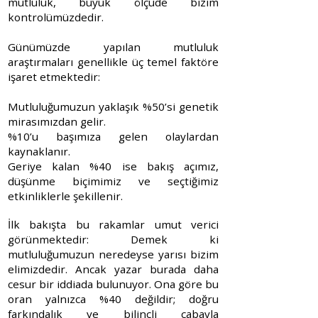
mutluluk, büyük ölçüde bizim
kontrolümüzdedir.
Günümüzde yapılan mutluluk
araştırmaları genellikle üç temel faktöre
işaret etmektedir:
Mutluluğumuzun yaklaşık %50’si genetik
mirasımızdan gelir.
%10’u başımıza gelen olaylardan
kaynaklanır.
Geriye kalan %40 ise bakış açımız,
düşünme biçimimiz ve seçtiğimiz
etkinliklerle şekillenir.
İlk bakışta bu rakamlar umut verici
görünmektedir: Demek ki
mutluluğumuzun neredeyse yarısı bizim
elimizdedir. Ancak yazar burada daha
cesur bir iddiada bulunuyor. Ona göre bu
oran yalnızca %40 değildir; doğru
farkındalık ve bilinçli çabayla