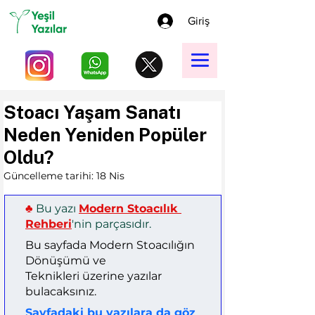
Giriş
Stoacı Yaşam Sanatı
Neden Yeniden Popüler
Oldu?
Güncelleme tarihi:
18 Nis
♣︎
Bu yazı 
Modern Stoacılık 
Rehberi
'nin parçasıdır.
Bu sayfada Modern Stoacılığın 
Dönüşümü ve 
Teknikleri
 üzerine yazılar 
bulacaksınız.
Sayfadaki bu yazılara da göz 