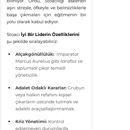
biliniyor. Ordu, Stoacılığı askerleri 
aşırı stresle, öfkeyle ve belirsizliklerle 
başa çıkmaları için eğitmenin bir 
yolu olarak kabul ediyor.
Stoacı 
İyi Bir Liderin Özelliklerini
şu şekilde sıralayabiliriz:
Alçakgönüllülük:
  İmparator 
Marcus Aurelius 
gibi tarafsız ve 
toplumsal çıkar temelli 
yöneticilik.
Adalet Odaklı Kararlar:
 Grubun 
veya halkın refahını kişisel 
çıkarların üstünde tutmak ve 
adaleti araçsallaştırmamak. 
Kriz Yönetimi:
 Kontrol 
edilemeyen durumlarda 