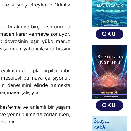
ere alışmış bireylerde “kimlik
ride bıraktı ve birçok sorunu da
OKU
rakmadan karar vermeye zorluyor.
rik devresinin aşırı yüke maruz
yaşamdan yabancılaşma hissini
iliminde. Tıpkı kirpiler gibi,
n mesafeyi bulmaya çalışıyorlar.
mın denetimini elinde tutmakta
kaçmaya çalışıyor.
OKU
i keşfetme ve anlamlı bir yaşam
 ve yerini bulmakta zorlanırken,
melidir.