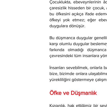
Çocuklukta, ebeveynlerinin âd
çaresizlik hisseden bir çocuk
bu öfkesini açıkça ifade edem
öfkeyi yok etmez; eğer ebev
duygulara dönüşür.
Bu düşmanca duygular genellikle
karşı olumlu duygular besleme
farkında olmadığı düşmanca 
çevresindeki tüm insanlara yöne
İnsanları sevebilmek, onlarla b
bize, bizimde onlara ulaşabilm
yürekliliğini göstermeye çalışm
Öfke ve Düşmanlık
Kızgınlık, hak ettiğimiz bir ş