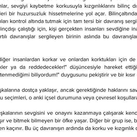
lar, sevgiyi kaybetme korkusuyla kızgınlıklarını bilinç dı
leri bir huzursuzluk hissetmelerine yol açar. Bilinçaltı
nları kontrol altında tutmak için tam tersi bir davranış ser
nçdışı çalıştığı için, kişi gerçekten insanları sevdiğine 
tılı davranışlar sergileyen birinin aslında bu davranışl
 diğer insanlardan korkar ve onlardan korktukları için de o
kler ya da reddedecekler!" düşüncesiyle hareket ettiğ
tenmediğimi biliyordum!" duygusunu pekiştirir ve bir kısır
başkalarına dostça yaklaşır, ancak gerektiğinde hakların
 Bu seçimleri, o anki içsel durumuna veya çevresel koşullar
aşkalarının sevgisini ve onayını kazanmaya çalışarak kendi
tışır ve bitmek bilmeyen bir öfke yaşar. Diğer bir grup ise, 
en kaçınır. Bu üç davranışın ardında da korku ve kızgınlık 