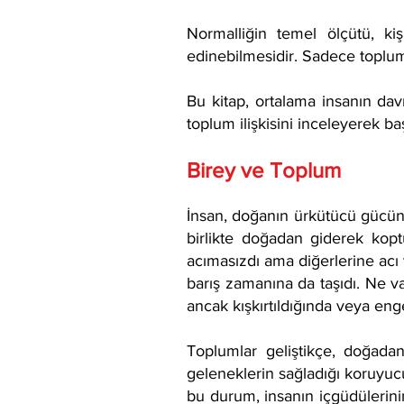
Normalliğin temel ölçütü, k
edinebilmesidir. Sadece toplumu
Bu kitap, ortalama insanın dav
toplum ilişkisini inceleyerek baş
Birey ve Toplum
İnsan, doğanın ürkütücü gücünd
birlikte doğadan giderek koptu
acımasızdı ama diğerlerine acı 
barış zamanına da taşıdı. Ne v
ancak kışkırtıldığında veya eng
Toplumlar geliştikçe, doğada
geleneklerin sağladığı koruyucu
bu durum, insanın içgüdülerini