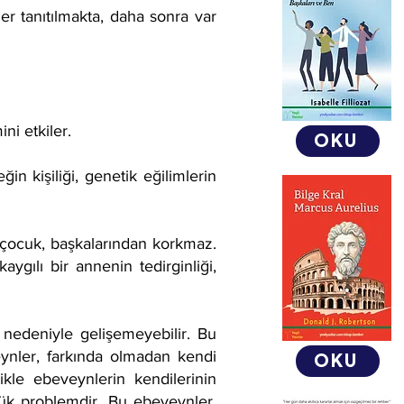
er tanıtılmakta, daha sonra var
ini etkiler.
OKU
n kişiliği, genetik eğilimlerin
 çocuk, başkalarından korkmaz.
aygılı bir annenin tedirginliği,
 nedeniyle gelişemeyebilir. Bu
eynler, farkında olmadan kendi
OKU
ikle ebeveynlerin kendilerinin
ük problemdir. Bu ebeveynler,