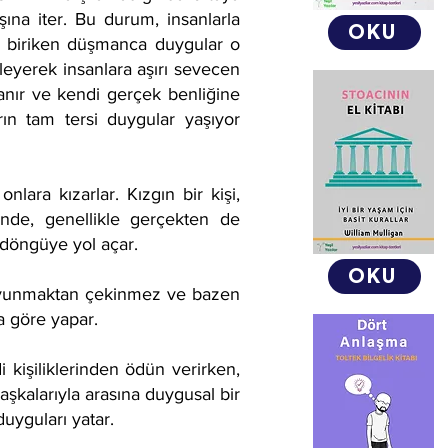
şına iter. Bu durum, insanlarla
OKU
nda biriken düşmanca duygular o
gileyerek insanlara aşırı sevecen
inanır ve kendi gerçek benliğine
arın tam tersi duygular yaşıyor
nlara kızarlar. Kızgın bir kişi,
inde, genellikle gerçekten de
 döngüye yol açar.
OKU
ı savunmaktan çekinmez ve bazen
a göre yapar.
 kişiliklerinden ödün verirken,
başkalarıyla arasına duygusal bir
duyguları yatar.