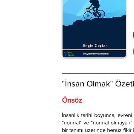
"İnsan Olmak" Özet
Önsöz
İnsanlık tarihi boyunca, evren
"normal" ve "normal olmayan" a
bir tanımı üzerinde henüz fikir b