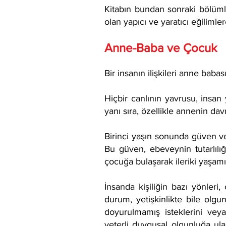
Kitabın bundan sonraki bölümle
olan yapıcı ve yaratıcı eğilimler
Anne-Baba ve Çocuk
Bir insanın ilişkileri anne babas
Hiçbir canlının yavrusu, insan
yanı sıra, özellikle annenin davr
Birinci yaşın sonunda güven ve
Bu güven, ebeveynin tutarlılığı
çocuğa bulaşarak ileriki yaşam
İnsanda kişiliğin bazı yönler
durum, yetişkinlikte bile olg
doyurulmamış isteklerini veya
yeterli duygusal olgunluğa u