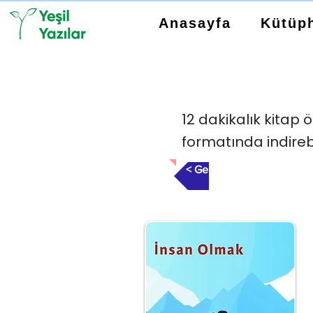
Anasayfa
Kütüp
12 dakikalık kitap ö
formatında indirebil
< Geri