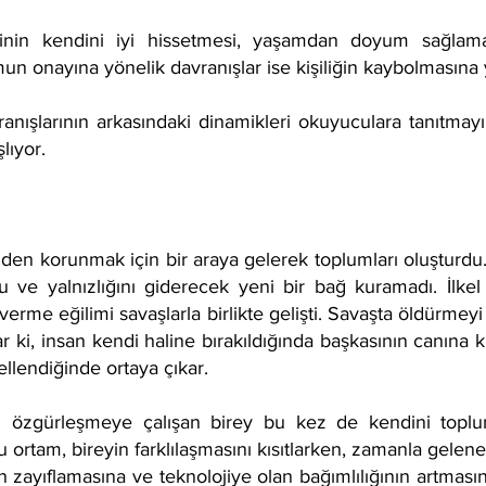
işinin kendini iyi hissetmesi, yaşamdan doyum sağla
n onayına yönelik davranışlar ise kişiliğin kaybolmasına y
ranışlarının arkasındaki dinamikleri okuyuculara tanıtmay
lıyor.
en korunmak için bir araya gelerek toplumları oluşturdu.
 ve yalnızlığını giderecek yeni bir bağ kuramadı. İlkel 
verme eğilimi savaşlarla birlikte gelişti. Savaşta öldürmeyi
ar ki, insan kendi haline bırakıldığında başkasının canına
ellendiğinde ortaya çıkar.
n özgürleşmeye çalışan birey bu kez de kendini toplum
 ortam, bireyin farklılaşmasını kısıtlarken, zamanla gelenek
n zayıflamasına ve teknolojiye olan bağımlılığının artma