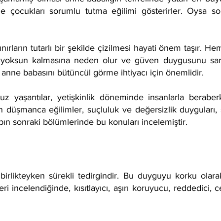
ne çocukları sorumlu tutma eğilimi gösterirler. Oysa so
ınırların tutarlı bir şekilde çizilmesi hayati önem taşır. H
en yoksun kalmasına neden olur ve güven duygusunu sars
nne babasını bütüncül görme ihtiyacı için önemlidir.
 yaşantılar, yetişkinlik döneminde insanlarla berabe
an düşmanca eğilimler, suçluluk ve değersizlik duyguları
abın sonraki bölümlerinde bu konuları incelemiştir.
a birlikteyken sürekli tedirgindir. Bu duyguyu korku ola
 incelendiğinde, kısıtlayıcı, aşırı koruyucu, reddedici, c