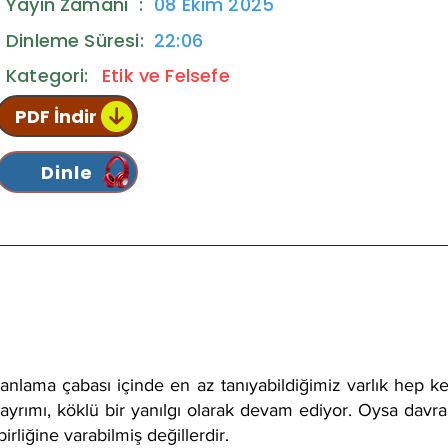
Yayın Zamanı :
08 Ekim 2025
Dinleme Süresi:
22:06
Kategori:
Etik ve Felsefe
PDF İndir
Dinle
i
i anlama çabası içinde en az tanıyabildiğimiz varlık hep
yrımı, köklü bir yanılgı olarak devam ediyor. Oysa davranı
irliğine varabilmiş değillerdir.