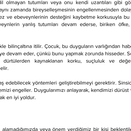
il olmayan tutumları veya onu kendi uzantıları gibi gö
, aynı zamanda bireyselleşmesinin engellenmesinden dol
ez ve ebeveynlerinin desteğini kaybetme korkusuyla bu du
eynlerin yanlış tutumları devam ederse, biriken öfke
 bilinçaltına itilir. Çocuk, bu duyguların varlığından ha
ye devam eder, çünkü bunu yapmak zorunda hisseder. Son
dürtülerden kaynaklanan korku, suçluluk ve değersiz
lir.
aş edebilecek yöntemleri geliştirebilmeyi gerektirir. Sins
emizi engeller. Duygularımızı anlayarak, kendimizi dürüst 
ak en iyi yoldur.
eyi alamadığımızda veya önem verdiğimiz bir kişi beklentil