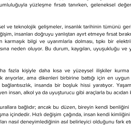
mluluğuyla yüzleşme fırsatı tanırken, geleneksel değerl
.
msel ve teknolojik gelişmeler, insanlık tarihinin tümünü ge
eğişim, insanları doğruyu yanlıştan ayırt etmeye fırsat bı
n karmaşık bilgi ve uyarımlarla dolması, tıpkı bir elekt
sına neden oluyor. Bu durum, kaygıları, uyuşukluğu ve 
 fazla kişiyle daha kısa ve yüzeysel ilişkiler kurma eğ
lık arıyorlar, ama dikenleri birbirine battığı için en uygu
bağlantısızlık, insanda bir boşluk hissi yaratıyor. Yaşa
n insan, alkol ya da uyuşturucu gibi araçlarla bu acıdan 
urallara bağlıdır; ancak bu düzen, bireyin kendi benliğin
ışma içindedir. Hızlı değişim çağında, insan kendi kimliğini
ları nasıl deneyimlediğinin asıl belirleyici olduğunu fark et