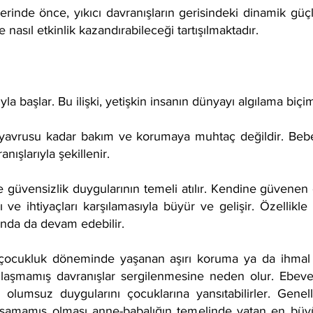
rinde önce, yıkıcı davranışların gerisindeki dinamik güçl
e nasıl etkinlik kazandırabileceği tartışılmaktadır.
ıyla başlar. Bu ilişki, yetişkin insanın dünyayı algılama biçim
 yavrusu kadar bakım ve korumaya muhtaç değildir. Bebeği
anışlarıyla şekillenir.
 güvensizlik duygularının temeli atılır. Kendine güvenen
 ve ihtiyaçları karşılamasıyla büyür ve gelişir. Özellikle k
ında da devam edebilir.
i, çocukluk döneminde yaşanan aşırı koruma ya da ihmal
unlaşmamış davranışlar sergilenmesine neden olur. Ebev
 olumsuz duygularını çocuklarına yansıtabilirler. Genell
laşamamış olması anne-babalığın temelinde yatan en büy