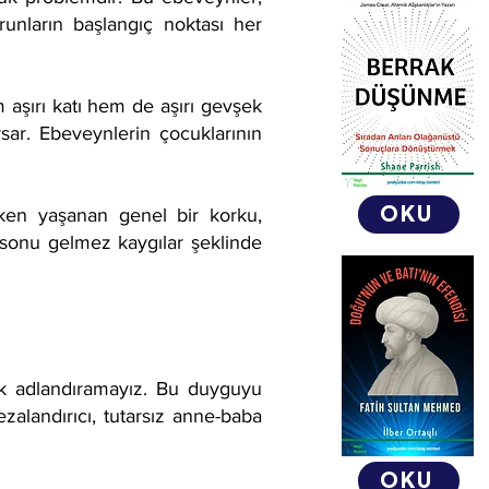
runların başlangıç noktası her
em aşırı katı hem de aşırı gevşek
ar. Ebeveynlerin çocuklarının
OKU
rken yaşanan genel bir korku,
, sonu gelmez kaygılar şeklinde
rak adlandıramayız. Bu duyguyu
ezalandırıcı, tutarsız anne-baba
OKU