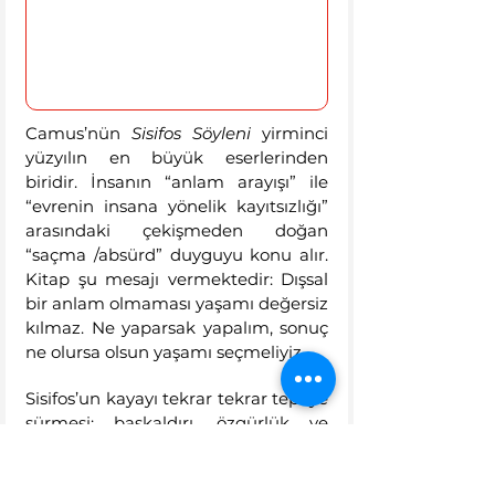
Camus’nün 
Sisifos Söyleni 
yirminci 
yüzyılın en büyük eserlerinden 
biridir. İnsanın “anlam arayışı” ile 
“evrenin insana yönelik kayıtsızlığı” 
arasındaki çekişmeden doğan 
“saçma /absürd” duyguyu konu alır. 
Kitap şu mesajı vermektedir: Dışsal 
bir anlam olmaması yaşamı değersiz 
kılmaz. Ne yaparsak yapalım, sonuç 
ne olursa olsun yaşamı seçmeliyiz.
Sisifos’un kayayı tekrar tekrar tepeye 
sürmesi; başkaldırı, özgürlük ve 
kendi tutumunu seçme iradesini 
gösterir. Camus, “anlamı dışarıda 