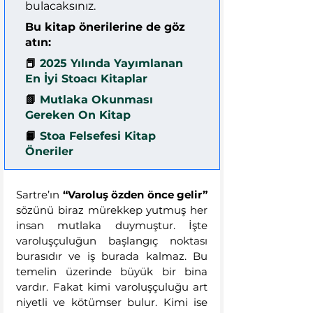
bulacaksınız.
Bu kitap önerilerine de göz 
atın:
📕 
2025 Yılında Yayımlanan 
En İyi Stoacı Kitaplar
📗 
Mutlaka Okunması 
Gereken On Kitap
📙 
Stoa Felsefesi Kitap 
Öneriler
Sartre’ın 
“Varoluş özden önce gelir” 
sözünü biraz mürekkep yutmuş her 
insan mutlaka duymuştur. İşte 
varoluşçuluğun başlangıç noktası 
burasıdır ve iş burada kalmaz. Bu 
temelin üzerinde büyük bir bina 
vardır. Fakat kimi varoluşçuluğu art 
niyetli ve kötümser bulur. Kimi ise 