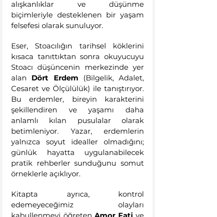
alışkanlıklar ve düşünme 
biçimleriyle desteklenen bir yaşam 
felsefesi olarak sunuluyor.
Eser, Stoacılığın tarihsel köklerini 
kısaca tanıttıktan sonra okuyucuyu 
Stoacı düşüncenin merkezinde yer 
alan 
Dört Erdem
 (Bilgelik, Adalet, 
Cesaret ve Ölçülülük) ile tanıştırıyor. 
Bu erdemler, bireyin karakterini 
şekillendiren ve yaşamı daha 
anlamlı kılan pusulalar olarak 
betimleniyor. Yazar, erdemlerin 
yalnızca soyut idealler olmadığını; 
günlük hayatta uygulanabilecek 
pratik rehberler sunduğunu somut 
örneklerle açıklıyor.
Kitapta ayrıca, kontrol 
edemeyeceğimiz olayları 
kabullenmeyi öğreten 
Amor Fati
 ve 