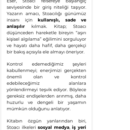
Eser, Stoacı felsefeye başlangıç 
seviyesinde bir giriş niteliği taşıyor. 
Yazarın amacı, Stoacılığı günümüz 
insanı için 
kullanışlı, sade ve 
anlaşılır
 kılmak. Kitap; Stoacı 
düşünceden hareketle bireyin “aşırı 
kişisel algılama” eğilimini sorguluyor 
ve hayatı daha hafif, daha gerçekçi 
bir bakış açısıyla ele almayı öneriyor.
Kontrol edemediğimiz şeyleri 
kabullenmeyi; enerjimizi gerçekten 
önemli olan ve kontrol 
edebileceğimiz alanlara 
yönlendirmeyi teşvik ediyor. Böylece 
gereksiz endişelerden arınmış, daha 
huzurlu ve dengeli bir yaşamın 
mümkün olduğunu anlatıyor.
Kitabın özgün yanlarından biri, 
Stoacı ilkeleri 
sosyal medya
, 
iş yeri 