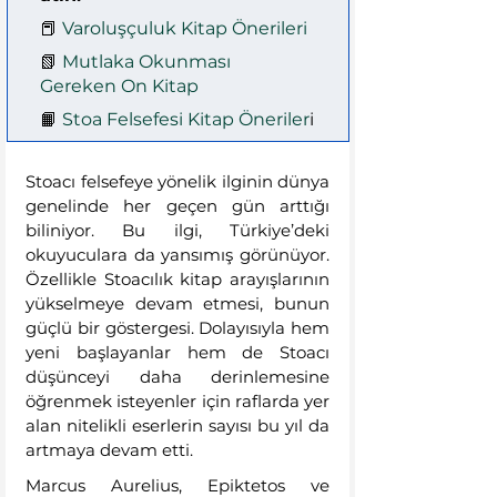
📕 
Varoluşçuluk Kitap Önerileri
📗 
Mutlaka Okunması 
Gereken On Kitap
📙 
Stoa Felsefesi Kitap Öneriler
i
Stoacı felsefeye yönelik ilginin dünya 
genelinde her geçen gün arttığı 
biliniyor. Bu ilgi, Türkiye’deki 
okuyuculara da yansımış görünüyor. 
Özellikle Stoacılık kitap arayışlarının 
yükselmeye devam etmesi, bunun 
güçlü bir göstergesi. Dolayısıyla hem 
yeni başlayanlar hem de Stoacı 
düşünceyi daha derinlemesine 
öğrenmek isteyenler için raflarda yer 
alan nitelikli eserlerin sayısı bu yıl da 
artmaya devam etti.
Marcus Aurelius, Epiktetos ve 