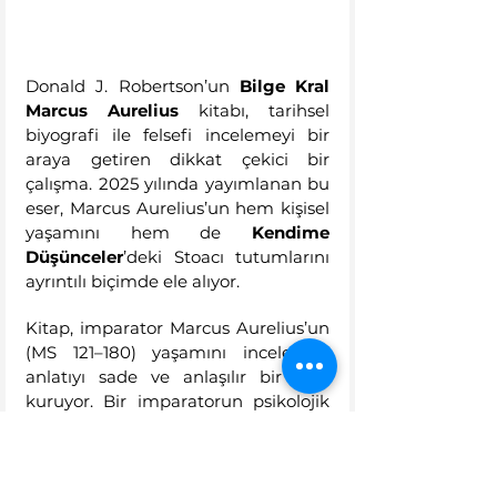
Donald J. Robertson’un 
Bilge Kral 
Marcus Aurelius
 kitabı, tarihsel 
biyografi ile felsefi incelemeyi bir 
araya getiren dikkat çekici bir 
çalışma. 2025 yılında yayımlanan bu 
eser, Marcus Aurelius’un hem kişisel 
yaşamını hem de 
Kendime 
Düşünceler
’deki Stoacı tutumlarını 
ayrıntılı biçimde ele alıyor.
Kitap, imparator Marcus Aurelius’un 
(MS 121–180) yaşamını incelerken 
anlatıyı sade ve anlaşılır bir dille 
kuruyor. Bir imparatorun psikolojik 
gelişimini, Stoacı felsefeyi politik bir 
hayatta kalma aracı olarak nasıl 
kullandığını ve bu öğretilerin 