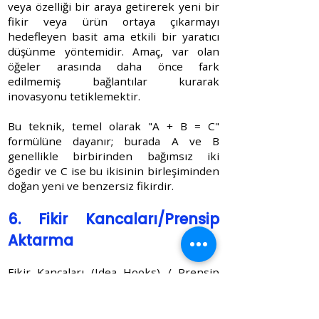
veya özelliği bir araya getirerek yeni bir
fikir veya ürün ortaya çıkarmayı
hedefleyen basit ama etkili bir yaratıcı
düşünme yöntemidir. Amaç, var olan
öğeler arasında daha önce fark
edilmemiş bağlantılar kurarak
inovasyonu tetiklemektir.
Bu teknik, temel olarak "A + B = C"
formülüne dayanır; burada A ve B
genellikle birbirinden bağımsız iki
ögedir ve C ise bu ikisinin birleşiminden
doğan yeni ve benzersiz fikirdir.
6. Fikir Kancaları/Prensip
Aktarma
Fikir Kancaları (Idea Hooks) / Prensip
Aktarma (Principle Transfer) tekniği,
farklı bir alandan veya sektörden alınan
temel bir prensibi veya başarılı bir