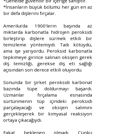
*Genelde güvenilir bir içeriğe sahiptir.
*İnsanların büyük bölümü her gün en az
bir defa dişlerini fırçalar.
Amerika’da 1900’lerin başında az
miktarda karbonatla hidrojen peroksidi
birleştirip dişlere sürmek etkili bir
temizleme yöntemiydi. Tadı kötüydü,
ama işe yarıyordu. Peroksid karbonatla
tepkimeye girince salınan oksijen gerek
diş temizliği, gerekse diş eti sağlığı
açısından son derece etkili oluyordu.
Sonunda bir şirket peroksidi karbonat
bazında tüpe doldurmayı başardı.
Uzmanlar fırçalama esnasında
sürtünmenin tüp içindeki peroksidi
parçalayacağı ve oksijen salımını
gerçekleşerek bir kimyasal reaksiyon
ortaya çıkacağıydı.
Fakat beklenen olmadı. Çünkü